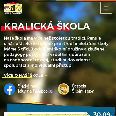
KRALICKÁ ŠKOLA
Naše škola má více než stoletou tradici. Panuje
u nás přátelské rodinné prostředí malotřídní školy.
Máme 5 tříd, 3 oddělení školní družiny a zkušené
pedagogy poskytující vzdělání s důrazem
na osobnostní rozvoj, studijní dovednosti,
spolupráci a individuální přístup.
VÍCE O NAŠÍ ŠKOLE
Sleduj nás
Časopis
taky na Facebooku!
Školní špion
30.09.