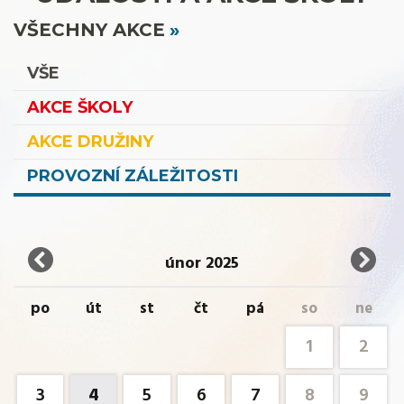
VŠECHNY AKCE
VŠE
AKCE ŠKOLY
AKCE DRUŽINY
PROVOZNÍ ZÁLEŽITOSTI
únor 2025
po
út
st
čt
pá
so
ne
1
2
3
4
5
6
7
8
9