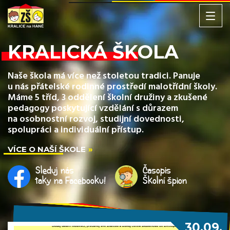
KRALICKÁ ŠKOLA
Naše škola má více než stoletou tradici. Panuje
u nás přátelské rodinné prostředí malotřídní školy.
Máme 5 tříd, 3 oddělení školní družiny a zkušené
pedagogy poskytující vzdělání s důrazem
na osobnostní rozvoj, studijní dovednosti,
spolupráci a individuální přístup.
VÍCE O NAŠÍ ŠKOLE
Sleduj nás
Časopis
taky na Facebooku!
Školní špion
30.09.