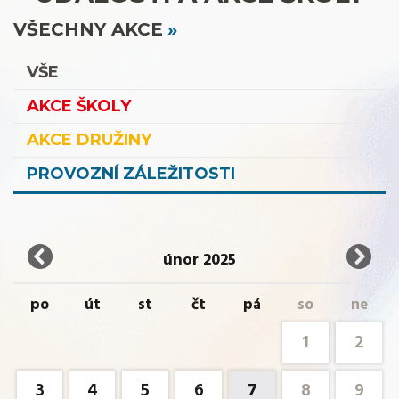
VŠECHNY AKCE
VŠE
AKCE ŠKOLY
AKCE DRUŽINY
PROVOZNÍ ZÁLEŽITOSTI
únor 2025
po
út
st
čt
pá
so
ne
1
2
3
4
5
6
7
8
9