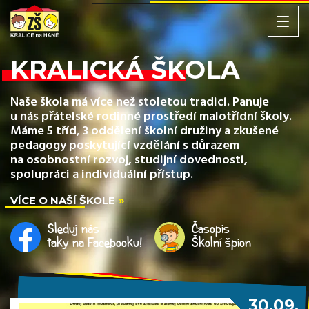
KRALICKÁ ŠKOLA
Naše škola má více než stoletou tradici. Panuje
u nás přátelské rodinné prostředí malotřídní školy.
Máme 5 tříd, 3 oddělení školní družiny a zkušené
pedagogy poskytující vzdělání s důrazem
na osobnostní rozvoj, studijní dovednosti,
spolupráci a individuální přístup.
VÍCE O NAŠÍ ŠKOLE
Sleduj nás
Časopis
taky na Facebooku!
Školní špion
30.09.