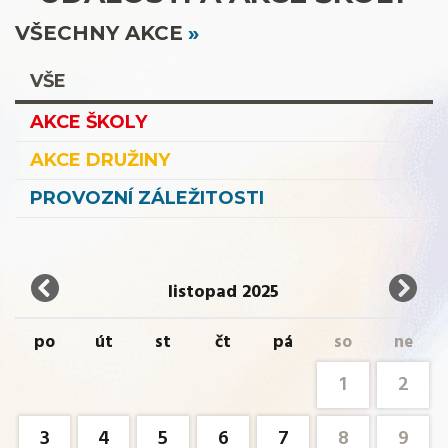
VŠECHNY AKCE
VŠE
AKCE ŠKOLY
AKCE DRUŽINY
PROVOZNÍ ZÁLEŽITOSTI
listopad 2025
po
út
st
čt
pá
so
ne
1
2
3
4
5
6
7
8
9