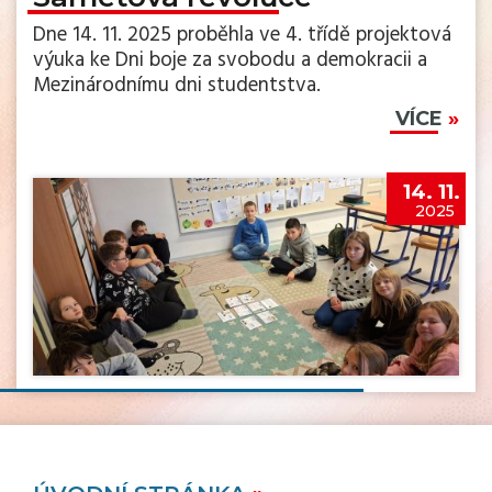
Dne 14. 11. 2025 proběhla ve 4. třídě projektová
výuka ke Dni boje za svobodu a demokracii a
Mezinárodnímu dni studentstva.
VÍCE
14. 11.
2025
Sametová revoluce
V pátek 14. 11. 2025 si žáci 5. ročníku hravou
formou připomněli význam Sametové revoluce.