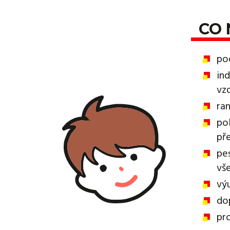
CO 
po
ind
vz
ran
po
př
pe
vš
výu
do
pr