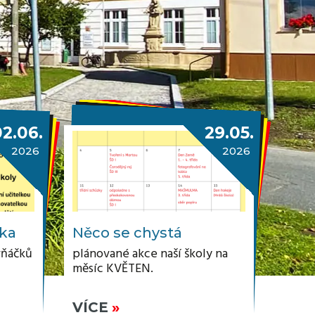
02.06.
29.05.
2026
2026
zka
Něco se chystá
vňáčků
plánované akce naší školy na
měsíc KVĚTEN.
VÍCE