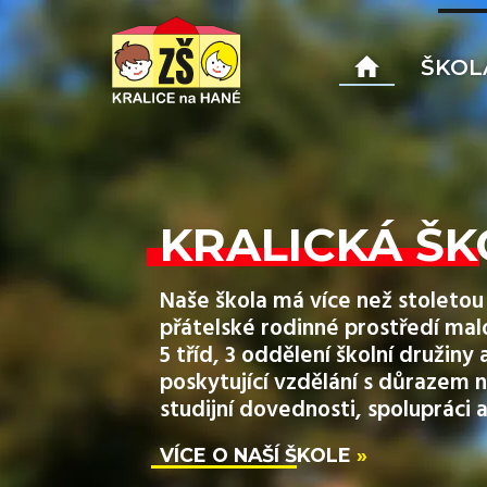
ŠKOL
KRALICKÁ ŠK
Naše škola má více než stoletou 
přátelské rodinné prostředí mal
5 tříd, 3 oddělení školní družin
poskytující vzdělání s důrazem n
studijní dovednosti, spolupráci a
VÍCE O NAŠÍ ŠKOLE