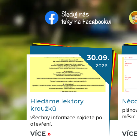
Sleduj nás
taky na Facebooku!
30.09.
2026
Hledáme lektory
Něco
kroužků
plánov
měsíc
všechny informace najdete po
otevření.
VÍCE
VÍC