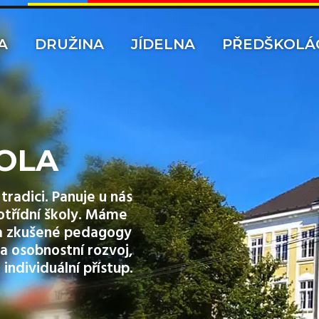
A
DRUŽINA
JÍDELNA
PŘEDŠKOLÁ
OLA
tradici. Panuje u nás
otřídní školy. Máme
y a zkušené pedagogy
a osobnostní rozvoj,
 individuální přístup.