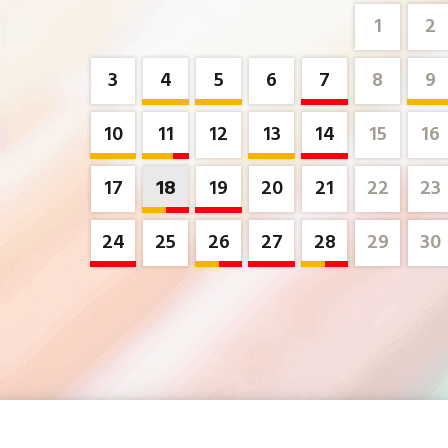
1
2
3
4
5
6
7
8
9
10
11
12
13
14
15
16
17
18
19
20
21
22
23
24
25
26
27
28
29
30