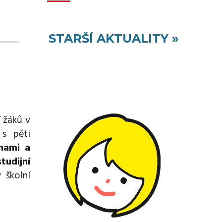
STARŠÍ AKTUALITY »
í žáků v
s pěti
inami a
tudijní
 školní