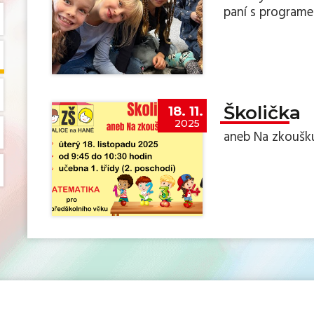
paní s program
Školička
18. 11.
2025
aneb Na zkoušku