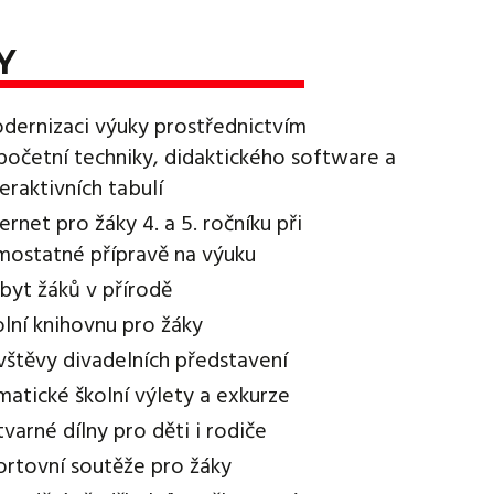
Y
dernizaci výuky prostřednictvím
početní techniky, didaktického software a
teraktivních tabulí
ternet pro žáky 4. a 5. ročníku při
mostatné přípravě na výuku
byt žáků v přírodě
olní knihovnu pro žáky
vštěvy divadelních představení
matické školní výlety a exkurze
tvarné dílny pro děti i rodiče
ortovní soutěže pro žáky