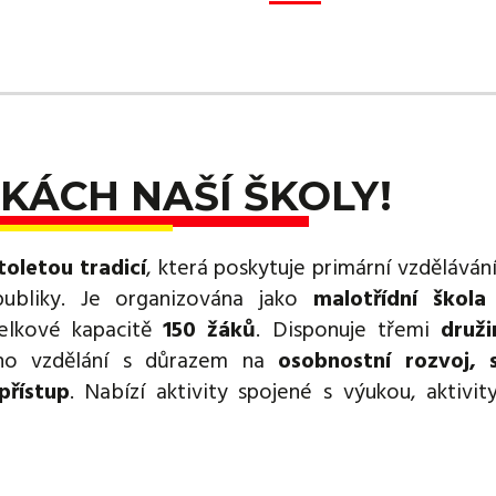
KÁCH NAŠÍ ŠKOLY!
toletou tradicí
, která poskytuje primární vzděláván
publiky. Je organizována jako
malotřídní škola
lkové kapacitě
150 žáků
. Disponuje třemi
druž
ého vzdělání s důrazem na
osobnostní rozvoj, s
přístup
. Nabízí aktivity spojené s výukou, aktivity