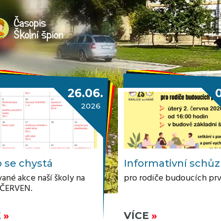
Časopis
Školní špion
26.06.
2026
 se chystá
Informativní schů
ané akce naší školy na
pro rodiče budoucích pr
 ČERVEN.
E
VÍCE