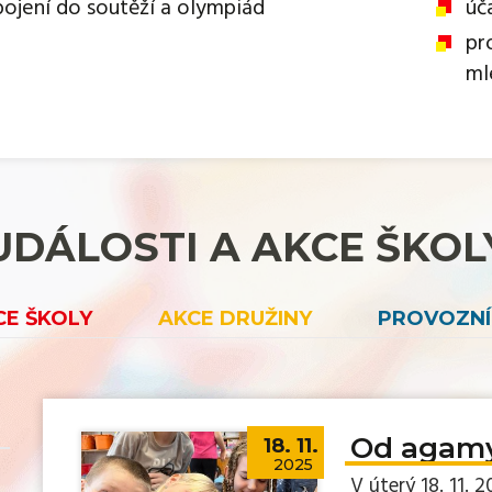
pojení do soutěží a olympiád
úč
pr
ml
UDÁLOSTI A AKCE ŠKOL
CE ŠKOLY
AKCE DRUŽINY
PROVOZNÍ
Od agamy
18. 11.
2025
V úterý 18. 11. 2