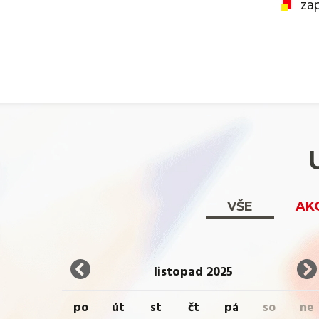
za
VŠE
AK
listopad 2025
po
út
st
čt
pá
so
ne