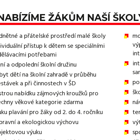
NABÍZÍME ŽÁKŮM NAŠÍ ŠKOL
dnětné a přátelské prostředí malé školy
mo
vý
ividuální přístup k dětem se speciálními
in
dělávacími potřebami
in
ní a odpolední školní družinu
sa
byt dětí na školní zahradě v průběhu
po
estávek a při činnostech v ŠD
šk
strou nabídku zájmových kroužků pro
echny věkové kategorie zdarma
ná
ku plavání pro žáky od 2. do 4. ročníku
te
pravní a ekologickou výchovu
vý
ojektovou výuku
sp