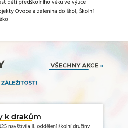
ast dětí předškolního věku ve výuce
ojekty Ovoce a zelenina do škol, Školní
éko
Y
VŠECHNY AKCE
 ZÁLEŽITOSTI
 k drakům
025 navštívila II. oddělení školní družiny