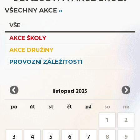
VŠECHNY AKCE
VŠE
AKCE ŠKOLY
AKCE DRUŽINY
PROVOZNÍ ZÁLEŽITOSTI
listopad 2025
po
út
st
čt
pá
so
ne
1
2
3
4
5
6
7
8
9