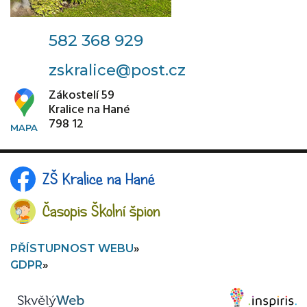
2025
582 368 929
zskralice@post.cz
Zákostelí 59
Kralice na Hané
798 12
adventní vazba
Dne 26. 11. 2025 zahájili ve III. oddělení školní
družiny advent.
ZŠ Kralice na Hané
VÍCE
Časopis Školní špion
26. 11.
2025
PŘÍSTUPNOST WEBU
GDPR