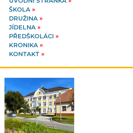
ÚVODNÍ STRÁNKA
VÍCE
ŠKOLA
DRUŽINA
27. 11.
JÍDELNA
2025
PŘEDŠKOLÁCI
KRONIKA
KONTAKT
Adventní věnečky
Ve čtvrtek 27. 11. 2025 proběhla ve škole akce
Tvoření adventních věnečků.
VÍCE
26. 11.