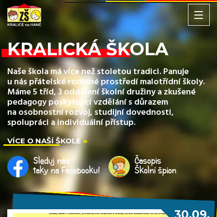
KRALICKÁ ŠKOLA
Naše škola má více než stoletou tradici. Panuje
u nás přátelské rodinné prostředí malotřídní školy.
Máme 5 tříd, 3 oddělení školní družiny a zkušené
pedagogy poskytující vzdělání s důrazem
na osobnostní rozvoj, studijní dovednosti,
spolupráci a individuální přístup.
VÍCE O NAŠÍ ŠKOLE
Sleduj nás
Časopis
taky na Facebooku!
Školní špion
30.09.