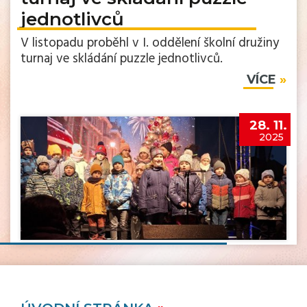
jednotlivců
V listopadu proběhl v I. oddělení školní družiny
turnaj ve skládání puzzle jednotlivců.
VÍCE
28. 11.
2025
rozsvícení vánočního stromu
V pátek 28. 11. 2025 se v naší obci konalo
„Rozsvícení vánočního stromu“.