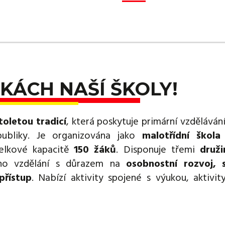
KÁCH NAŠÍ ŠKOLY!
toletou tradicí
, která poskytuje primární vzděláván
publiky. Je organizována jako
malotřídní škola
lkové kapacitě
150 žáků
. Disponuje třemi
druž
ého vzdělání s důrazem na
osobnostní rozvoj, s
přístup
. Nabízí aktivity spojené s výukou, aktivity