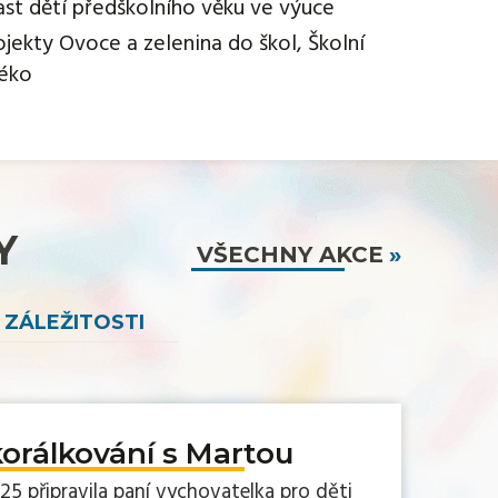
ast dětí předškolního věku ve výuce
ojekty Ovoce a zelenina do škol, Školní
éko
Y
VŠECHNY AKCE
 ZÁLEŽITOSTI
orálkování s Martou
025 připravila paní vychovatelka pro děti