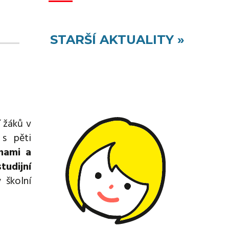
STARŠÍ AKTUALITY »
í žáků v
s pěti
inami a
tudijní
 školní