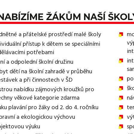
NABÍZÍME ŽÁKŮM NAŠÍ ŠKOL
dnětné a přátelské prostředí malé školy
mo
vý
ividuální přístup k dětem se speciálními
in
dělávacími potřebami
in
ní a odpolední školní družinu
sa
byt dětí na školní zahradě v průběhu
po
estávek a při činnostech v ŠD
šk
strou nabídku zájmových kroužků pro
echny věkové kategorie zdarma
ná
ku plavání pro žáky od 2. do 4. ročníku
te
pravní a ekologickou výchovu
vý
ojektovou výuku
sp