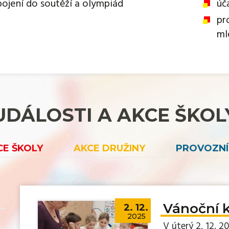
pojení do soutěží a olympiád
úč
pr
ml
UDÁLOSTI A AKCE ŠKOL
CE ŠKOLY
AKCE DRUŽINY
PROVOZNÍ
Vánoční k
2. 12.
2025
V úterý 2. 12. 2