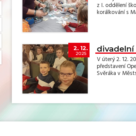
z I. oddělení ško
korálkování s M
divadelní
2. 12.
2025
V úterý 2. 12. 20
představení Ope
Svěráka v Městs