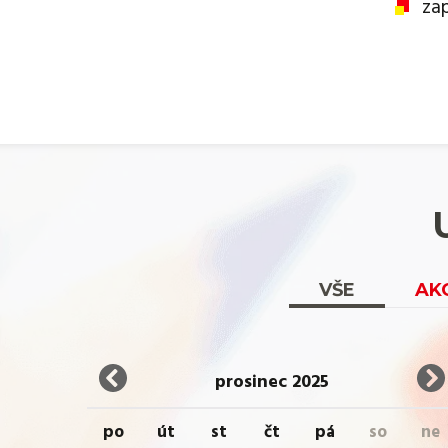
za
VŠE
AK
prosinec 2025
po
út
st
čt
pá
so
ne