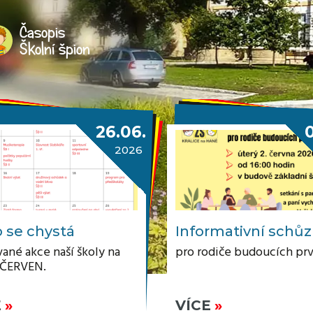
Časopis
Školní špion
26.06.
2026
 se chystá
Informativní schů
ané akce naší školy na
pro rodiče budoucích pr
 ČERVEN.
E
VÍCE