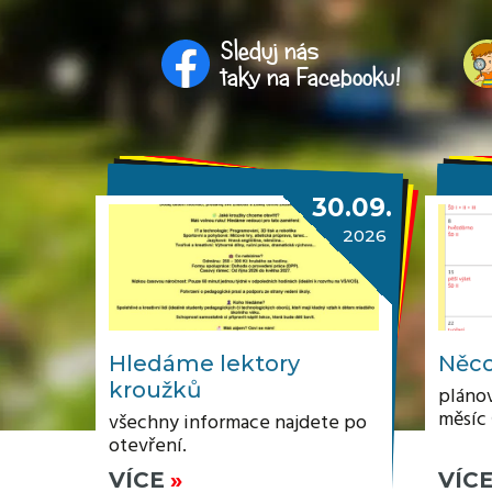
Sleduj nás
taky na Facebooku!
30.09.
2026
Hledáme lektory
Něco
kroužků
plánov
měsíc
všechny informace najdete po
otevření.
VÍCE
VÍC