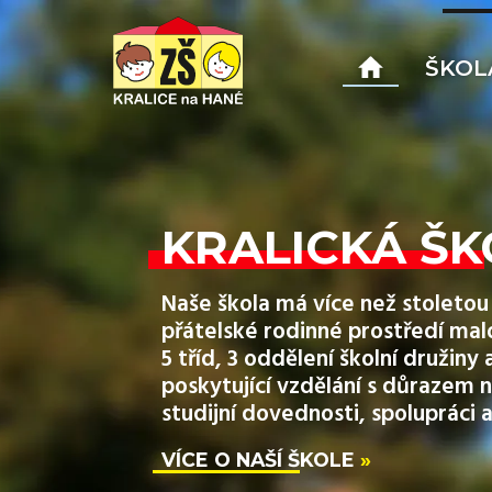
ŠKOL
KRALICKÁ ŠK
Naše škola má více než stoletou 
přátelské rodinné prostředí mal
5 tříd, 3 oddělení školní družin
poskytující vzdělání s důrazem n
studijní dovednosti, spolupráci a
VÍCE O NAŠÍ ŠKOLE