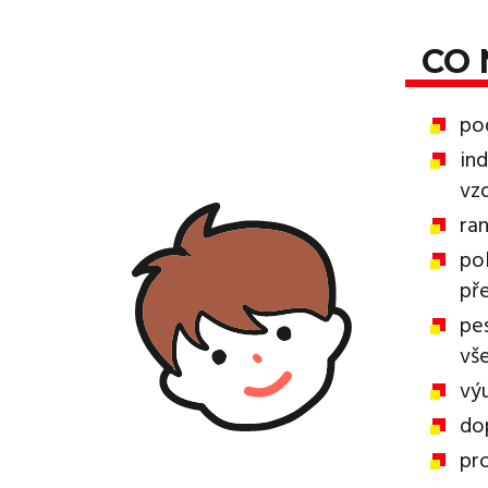
CO 
po
ind
vz
ran
po
př
pe
vš
výu
do
pr