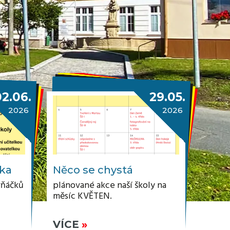
02.06.
29.05.
2026
2026
zka
Něco se chystá
vňáčků
plánované akce naší školy na
měsíc KVĚTEN.
VÍCE