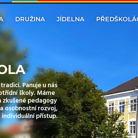
A
DRUŽINA
JÍDELNA
PŘEDŠKOLÁ
OLA
tradici. Panuje u nás
otřídní školy. Máme
y a zkušené pedagogy
a osobnostní rozvoj,
 individuální přístup.