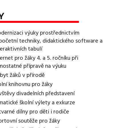
Y
dernizaci výuky prostřednictvím
početní techniky, didaktického software a
teraktivních tabulí
ternet pro žáky 4. a 5. ročníku při
mostatné přípravě na výuku
byt žáků v přírodě
olní knihovnu pro žáky
vštěvy divadelních představení
matické školní výlety a exkurze
tvarné dílny pro děti i rodiče
ortovní soutěže pro žáky