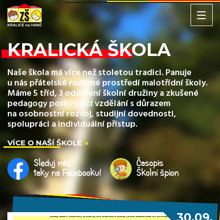
KRALICKÁ ŠKOLA
Naše škola má více než stoletou tradici. Panuje
u nás přátelské rodinné prostředí malotřídní školy.
Máme 5 tříd, 3 oddělení školní družiny a zkušené
pedagogy poskytující vzdělání s důrazem
na osobnostní rozvoj, studijní dovednosti,
spolupráci a individuální přístup.
VÍCE O NAŠÍ ŠKOLE
Sleduj nás
Časopis
taky na Facebooku!
Školní špion
30.09.