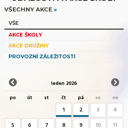
VŠECHNY AKCE
VŠE
AKCE ŠKOLY
AKCE DRUŽINY
PROVOZNÍ ZÁLEŽITOSTI
leden 2026
po
út
st
čt
pá
so
ne
1
2
3
4
5
6
7
8
9
10
11