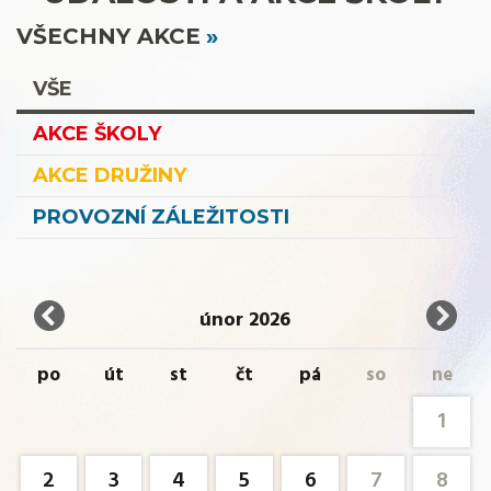
VŠECHNY AKCE
VŠE
AKCE ŠKOLY
AKCE DRUŽINY
PROVOZNÍ ZÁLEŽITOSTI
únor 2026
po
út
st
čt
pá
so
ne
1
2
3
4
5
6
7
8