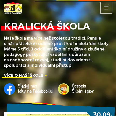
KRALICKÁ ŠKOLA
Naše škola má více než stoletou tradici. Panuje
u nás přátelské rodinné prostředí malotřídní školy.
Máme 5 tříd, 3 oddělení školní družiny a zkušené
pedagogy poskytující vzdělání s důrazem
na osobnostní rozvoj, studijní dovednosti,
spolupráci a individuální přístup.
VÍCE O NAŠÍ ŠKOLE
Sleduj nás
Časopis
taky na Facebooku!
Školní špion
30.09.