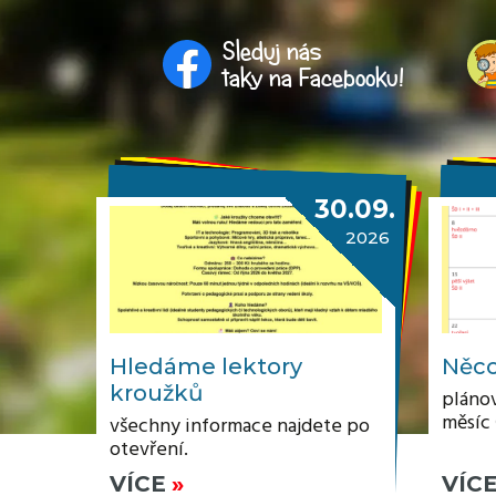
Sleduj nás
taky na Facebooku!
30.09.
2026
Hledáme lektory
Něco
kroužků
plánov
měsíc
všechny informace najdete po
otevření.
VÍCE
VÍC