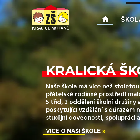
ŠKOL
KRALICKÁ ŠK
Naše škola má více než stoletou 
přátelské rodinné prostředí mal
5 tříd, 3 oddělení školní družin
poskytující vzdělání s důrazem n
studijní dovednosti, spolupráci a
VÍCE O NAŠÍ ŠKOLE