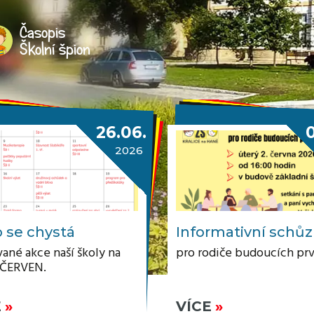
Časopis
Školní špion
26.06.
2026
 se chystá
Informativní schů
ané akce naší školy na
pro rodiče budoucích pr
 ČERVEN.
E
VÍCE