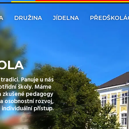
A
DRUŽINA
JÍDELNA
PŘEDŠKOLÁ
OLA
tradici. Panuje u nás
otřídní školy. Máme
y a zkušené pedagogy
a osobnostní rozvoj,
 individuální přístup.