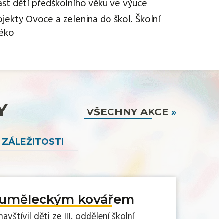
ast dětí předškolního věku ve výuce
ojekty Ovoce a zelenina do škol, Školní
éko
Y
VŠECHNY AKCE
 ZÁLEŽITOSTI
 uměleckým kovářem
avštívil děti ze III. oddělení školní