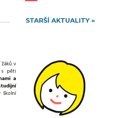
STARŠÍ AKTUALITY »
í žáků v
s pěti
inami a
tudijní
 školní