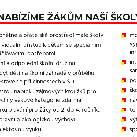
NABÍZÍME ŽÁKŮM NAŠÍ ŠKOL
dnětné a přátelské prostředí malé školy
mo
vý
ividuální přístup k dětem se speciálními
in
dělávacími potřebami
in
ní a odpolední školní družinu
sa
byt dětí na školní zahradě v průběhu
po
estávek a při činnostech v ŠD
šk
strou nabídku zájmových kroužků pro
echny věkové kategorie zdarma
ná
ku plavání pro žáky od 2. do 4. ročníku
te
pravní a ekologickou výchovu
vý
ojektovou výuku
sp