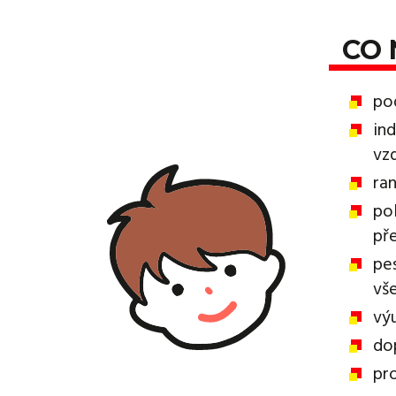
CO 
po
ind
vz
ran
po
př
pe
vš
výu
do
pr