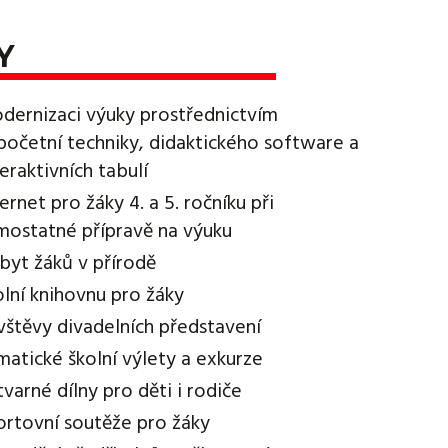
Y
dernizaci výuky prostřednictvím
početní techniky, didaktického software a
teraktivních tabulí
ternet pro žáky 4. a 5. ročníku při
mostatné přípravě na výuku
byt žáků v přírodě
olní knihovnu pro žáky
vštěvy divadelních představení
matické školní výlety a exkurze
tvarné dílny pro děti i rodiče
ortovní soutěže pro žáky