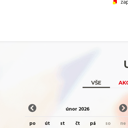
za
VŠE
AK
únor 2026
po
út
st
čt
pá
so
ne