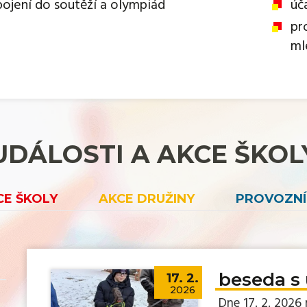
pojení do soutěží a olympiád
úč
pr
ml
UDÁLOSTI A AKCE ŠKOL
CE ŠKOLY
AKCE DRUŽINY
PROVOZNÍ
beseda s
17. 2.
2026
Dne 17. 2. 2026 n