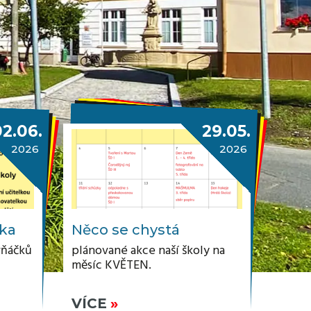
02.06.
29.05.
2026
2026
zka
Něco se chystá
vňáčků
plánované akce naší školy na
měsíc KVĚTEN.
VÍCE