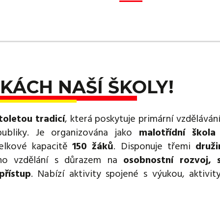
KÁCH NAŠÍ ŠKOLY!
toletou tradicí
, která poskytuje primární vzděláván
publiky. Je organizována jako
malotřídní škola
lkové kapacitě
150 žáků
. Disponuje třemi
druž
ého vzdělání s důrazem na
osobnostní rozvoj, s
přístup
. Nabízí aktivity spojené s výukou, aktivity