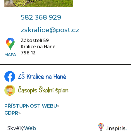
582 368 929
zskralice@post.cz
Zákostelí 59
Masopustní týden
Kralice na Hané
798 12
V třetím únorovém týdnu roku 2026 proběhl v I.
oddělení školní družiny týden věnovaný
masopustu.
ZŠ Kralice na Hané
VÍCE
Časopis Školní špion
18. 2.
2026
PŘÍSTUPNOST WEBU
GDPR