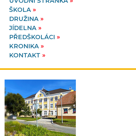
ÚVODNÍ STRÁNKA
ŠKOLA
23. 2.
DRUŽINA
2026
JÍDELNA
PŘEDŠKOLÁCI
KRONIKA
KONTAKT
dentální hygiena
V pondělí 23. 2. 2026 navštívila 1. třídu dentální
hygienistka z FN v Olomouci.
VÍCE
20. 2.
2026