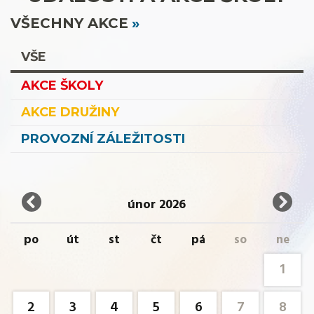
VŠECHNY AKCE
VŠE
AKCE ŠKOLY
AKCE DRUŽINY
PROVOZNÍ ZÁLEŽITOSTI
únor 2026
po
út
st
čt
pá
so
ne
1
2
3
4
5
6
7
8