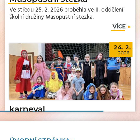
Ve středu 25. 2. 2026 proběhla ve II. oddělení
školní družiny Masopustní stezka.
VÍCE
24. 2.
2026
karneval
V úterý 24. 2. 2026 se uskutečnil ve II. oddělení
školní družiny karneval.
VÍCE