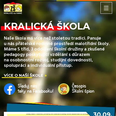
KRALICKÁ ŠKOLA
Naše škola má více než stoletou tradici. Panuje
u nás přátelské rodinné prostředí malotřídní školy.
Máme 5 tříd, 3 oddělení školní družiny a zkušené
pedagogy poskytující vzdělání s důrazem
na osobnostní rozvoj, studijní dovednosti,
spolupráci a individuální přístup.
VÍCE O NAŠÍ ŠKOLE
Sleduj nás
Časopis
taky na Facebooku!
Školní špion
30.09.