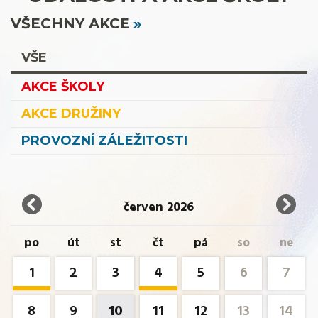
VŠECHNY AKCE
VŠE
AKCE ŠKOLY
AKCE DRUŽINY
PROVOZNÍ ZÁLEŽITOSTI
červen 2026
po
út
st
čt
pá
so
ne
1
2
3
4
5
6
7
8
9
10
11
12
13
14