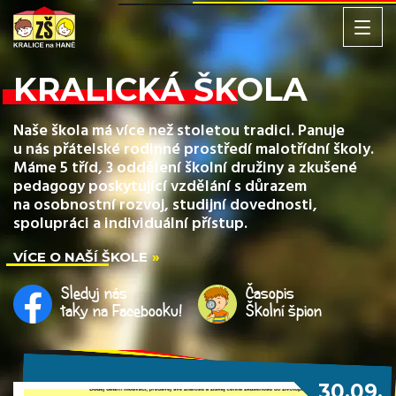
KRALICKÁ ŠKOLA
Naše škola má více než stoletou tradici. Panuje
u nás přátelské rodinné prostředí malotřídní školy.
Máme 5 tříd, 3 oddělení školní družiny a zkušené
pedagogy poskytující vzdělání s důrazem
na osobnostní rozvoj, studijní dovednosti,
spolupráci a individuální přístup.
VÍCE O NAŠÍ ŠKOLE
Sleduj nás
Časopis
taky na Facebooku!
Školní špion
30.09.