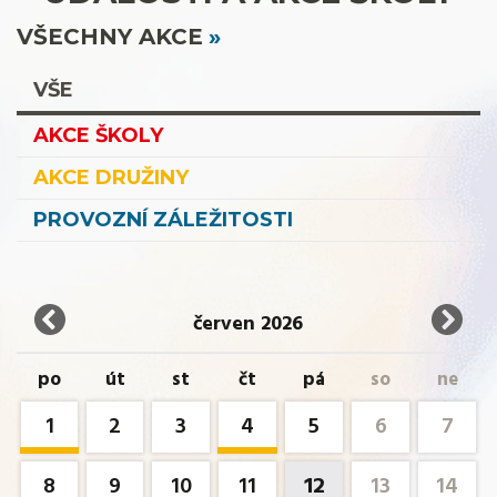
VŠECHNY AKCE
VŠE
AKCE ŠKOLY
AKCE DRUŽINY
PROVOZNÍ ZÁLEŽITOSTI
červen 2026
po
út
st
čt
pá
so
ne
1
2
3
4
5
6
7
8
9
10
11
12
13
14