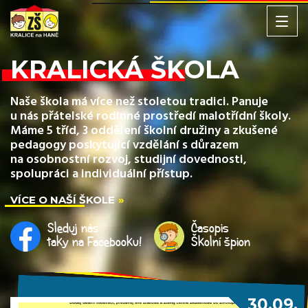
KRALICKÁ ŠKOLA
Naše škola má více než stoletou tradici. Panuje
u nás přátelské rodinné prostředí malotřídní školy.
Máme 5 tříd, 3 oddělení školní družiny a zkušené
pedagogy poskytující vzdělání s důrazem
na osobnostní rozvoj, studijní dovednosti,
spolupráci a individuální přístup.
VÍCE O NAŠÍ ŠKOLE
Sleduj nás
Časopis
taky na Facebooku!
Školní špion
30.09.