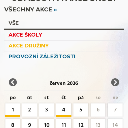
VŠECHNY AKCE
VŠE
AKCE ŠKOLY
AKCE DRUŽINY
PROVOZNÍ ZÁLEŽITOSTI
červen 2026
po
út
st
čt
pá
so
ne
1
2
3
4
5
6
7
8
9
10
11
12
13
14