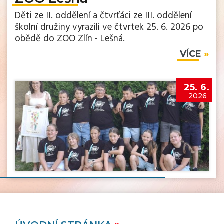
Děti ze II. oddělení a čtvrťáci ze III. oddělení
školní družiny vyrazili ve čtvrtek 25. 6. 2026 po
obědě do ZOO Zlín - Lešná.
VÍCE
25. 6.
2026
slavnost Páťák
Ve čtvrtek 25. 6. 2026 proběhla ve škole a na
školní zahradě slavnost „Páťák".