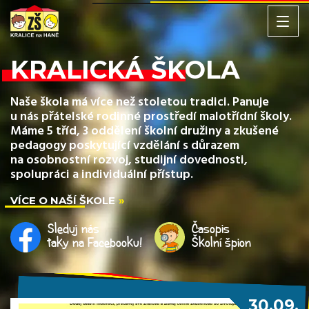
KRALICKÁ ŠKOLA
Naše škola má více než stoletou tradici. Panuje
u nás přátelské rodinné prostředí malotřídní školy.
Máme 5 tříd, 3 oddělení školní družiny a zkušené
pedagogy poskytující vzdělání s důrazem
na osobnostní rozvoj, studijní dovednosti,
spolupráci a individuální přístup.
VÍCE O NAŠÍ ŠKOLE
Sleduj nás
Časopis
taky na Facebooku!
Školní špion
30.09.