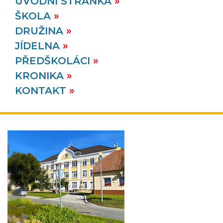
ÚVODNÍ STRÁNKA
VÍCE
ŠKOLA
DRUŽINA
25. 6.
JÍDELNA
2026
PŘEDŠKOLÁCI
KRONIKA
KONTAKT
rozloučení na obci
Ve čtvrtek 25. 6. 2026 proběhlo na úřadě
městyse Kralice na Hané slavnostní rozloučení s
žáky 5. třídy.
VÍCE