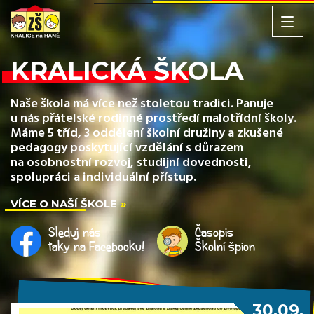
KRALICKÁ ŠKOLA
Naše škola má více než stoletou tradici. Panuje
u nás přátelské rodinné prostředí malotřídní školy.
Máme 5 tříd, 3 oddělení školní družiny a zkušené
pedagogy poskytující vzdělání s důrazem
na osobnostní rozvoj, studijní dovednosti,
spolupráci a individuální přístup.
VÍCE O NAŠÍ ŠKOLE
Sleduj nás
Časopis
taky na Facebooku!
Školní špion
30.09.