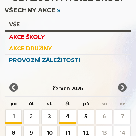
VŠECHNY AKCE
VŠE
AKCE ŠKOLY
AKCE DRUŽINY
PROVOZNÍ ZÁLEŽITOSTI
červen 2026
po
út
st
čt
pá
so
ne
1
2
3
4
5
6
7
8
9
10
11
12
13
14