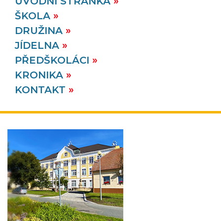
ÚVODNÍ STRÁNKA
25. 6.
2026
ŠKOLA
DRUŽINA
JÍDELNA
PŘEDŠKOLÁCI
KRONIKA
KONTAKT
ZOO Lešná
Děti ze II. oddělení a čtvrťáci ze III. oddělení
školní družiny vyrazili ve čtvrtek 25. 6. 2026 po
obědě do ZOO Zlín - Lešná.
VÍCE
25. 6.
2026