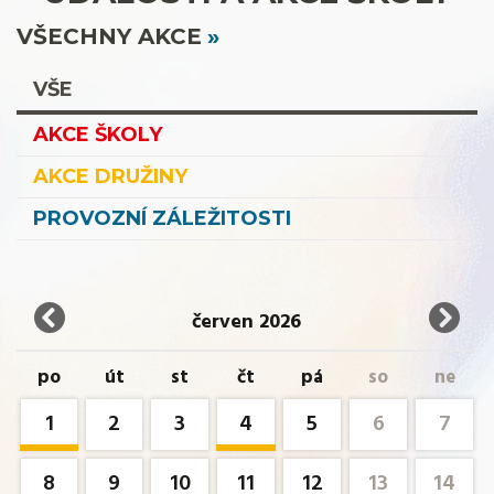
VŠECHNY AKCE
VŠE
AKCE ŠKOLY
AKCE DRUŽINY
PROVOZNÍ ZÁLEŽITOSTI
červen 2026
po
út
st
čt
pá
so
ne
1
2
3
4
5
6
7
8
9
10
11
12
13
14