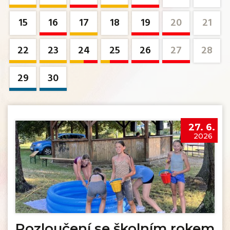
15
16
17
18
19
20
21
22
23
24
25
26
27
28
29
30
27. 6.
2026
Rozloučení se školním rokem