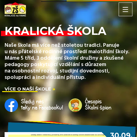
KRALICKÁ ŠKOLA
Naše škola má více než stoletou tradici. Panuje
u nás přátelské rodinné prostředí malotřídní školy.
Máme 5 tříd, 3 oddělení školní družiny a zkušené
pedagogy poskytující vzdělání s důrazem
na osobnostní rozvoj, studijní dovednosti,
spolupráci a individuální přístup.
VÍCE O NAŠÍ ŠKOLE
Sleduj nás
Časopis
taky na Facebooku!
Školní špion
30.09.