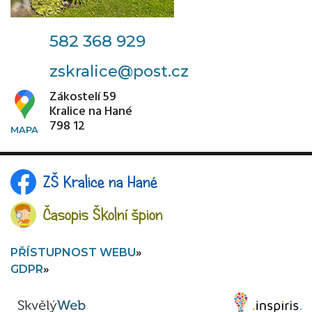
582 368 929
zskralice@post.cz
slavnost Páťák
Zákostelí 59
Kralice na Hané
Ve čtvrtek 25. 6. 2026 proběhla ve škole a na
798 12
školní zahradě slavnost „Páťák".
VÍCE
ZŠ Kralice na Hané
25. 6.
Časopis Školní špion
2026
PŘÍSTUPNOST WEBU
GDPR