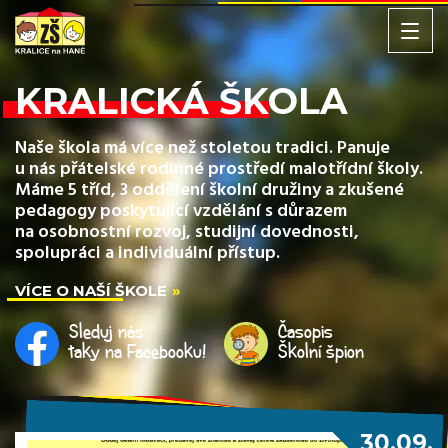
KRALICKÁ ŠKOLA
Naše škola má více než stoletou tradici. Panuje
u nás přátelské rodinné prostředí malotřídní školy.
Máme 5 tříd, 3 oddělení školní družiny a zkušené
pedagogy poskytující vzdělání s důrazem
na osobnostní rozvoj, studijní dovednosti,
spolupráci a individuální přístup.
VÍCE O NAŠÍ ŠKOLE
Sleduj nás
Časopis
taky na Facebooku!
Školní špion
30.09.