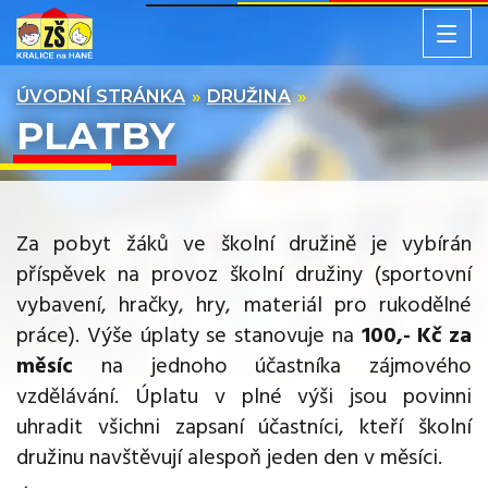
ÚVODNÍ STRÁNKA
DRUŽINA
PLATBY
Za pobyt žáků ve školní družině je vybírán
příspěvek na provoz školní družiny (sportovní
vybavení, hračky, hry, materiál pro rukodělné
práce). Výše úplaty se stanovuje na
100,- Kč za
měsíc
na jednoho účastníka zájmového
vzdělávání. Úplatu v plné výši jsou povinni
uhradit všichni zapsaní účastníci, kteří školní
družinu navštěvují alespoň jeden den v měsíci.