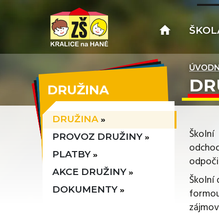
ŠKOL
ÚVODN
DR
DRUŽINA
DRUŽINA
Školní
PROVOZ DRUŽINY
odchod
PLATBY
odpoči
AKCE DRUŽINY
Školní 
DOKUMENTY
formou
zájmov