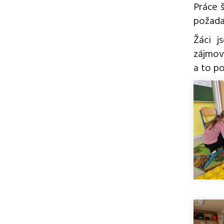
Práce š
požada
Žáci j
zájmov
a to po