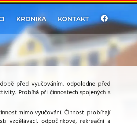
CI
KRONIKA
KONTAKT
v době před vyučováním, odpoledne před
ity. Probíhá při činnostech spojených s
činnost mimo vyučování. Činnosti probíhají
sti vzdělávací, odpočinkové, rekreační a