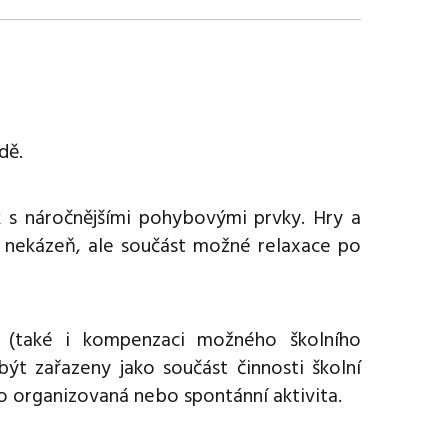
dě.
ek s náročnějšími pohybovými prvky. Hry a
a nekázeň, ale součást možné relaxace po
i (také i kompenzaci možného školního
ýt zařazeny jako součást činnosti školní
ako organizovaná nebo spontánní aktivita.