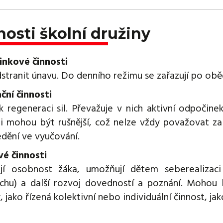
nosti školní družiny
nkové činnosti
dstranit únavu. Do denního režimu se zařazují po obě
ční činnosti
 k regeneraci sil. Převažuje v nich aktivní odpočin
ti mohou být rušnější, což nelze vždy považovat z
edění ve vyučování.
é činnosti
ejí osobnost žáka, umožňují dětem seberealizac
chu) a další rozvoj dovedností a poznání. Mohou b
, jako řízená kolektivní nebo individuální činnost, j