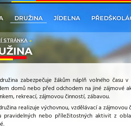
A
DRUŽINA
JÍDELNA
PŘEDŠKOLÁ
Í STRÁNKA
UŽINA
 družina zabezpečuje žákům náplň volného času 
em domů nebo před odchodem na jiné zájmové aktiv
nkem, rekreací, zájmovou činností, zábavou.
družina realizuje výchovnou, vzdělávací a zájmovou 
 pravidelných nebo příležitostných aktivit z obla
é.