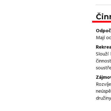
Čin
Odpoči
Mají o
Rekrea
Slouží
činnos
soustř
Zájmov
Rozvíj
neúspě
družiny