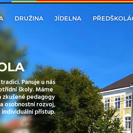
A
DRUŽINA
JÍDELNA
PŘEDŠKOLÁ
OLA
tradici. Panuje u nás
otřídní školy. Máme
y a zkušené pedagogy
a osobnostní rozvoj,
 individuální přístup.