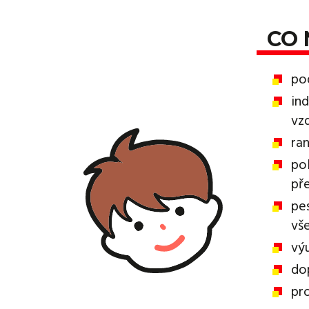
CO 
po
ind
vz
ran
po
př
pe
vš
výu
do
pr