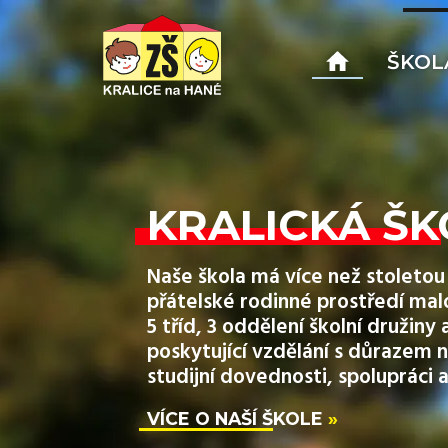
ŠKOL
KRALICKÁ ŠK
Naše škola má více než stoletou 
přátelské rodinné prostředí mal
5 tříd, 3 oddělení školní družin
poskytující vzdělání s důrazem n
studijní dovednosti, spolupráci a
VÍCE O NAŠÍ ŠKOLE