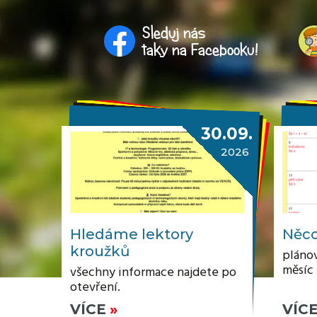
Sleduj nás
taky na Facebooku!
30.09.
2026
Hledáme lektory
Něco
kroužků
plánov
měsíc
všechny informace najdete po
otevření.
VÍCE
VÍC