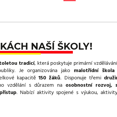
KÁCH NAŠÍ ŠKOLY!
toletou tradicí
, která poskytuje primární vzděláván
publiky. Je organizována jako
malotřídní škola
lkové kapacitě
150 žáků
. Disponuje třemi
druž
ého vzdělání s důrazem na
osobnostní rozvoj, s
přístup
. Nabízí aktivity spojené s výukou, aktivity