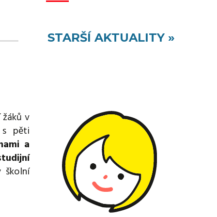
STARŠÍ AKTUALITY »
í žáků v
s pěti
inami a
tudijní
 školní