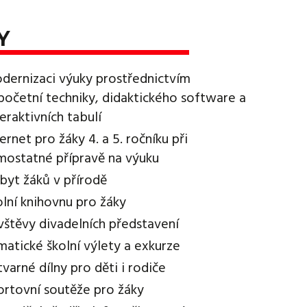
Y
dernizaci výuky prostřednictvím
početní techniky, didaktického software a
teraktivních tabulí
ternet pro žáky 4. a 5. ročníku při
mostatné přípravě na výuku
byt žáků v přírodě
olní knihovnu pro žáky
vštěvy divadelních představení
matické školní výlety a exkurze
tvarné dílny pro děti i rodiče
ortovní soutěže pro žáky