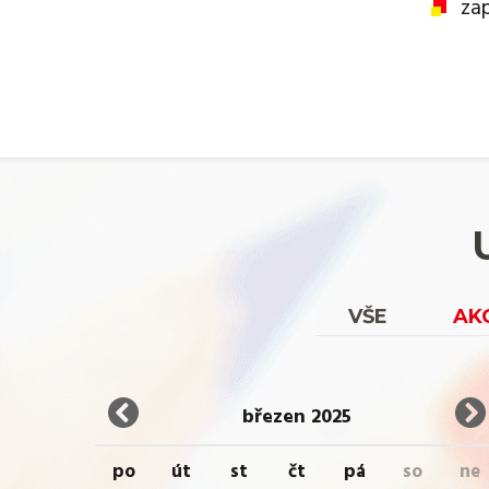
za
VŠE
AK
březen 2025
po
út
st
čt
pá
so
ne