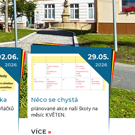
02.06.
29.05.
2026
2026
zka
Něco se chystá
vňáčků
plánované akce naší školy na
měsíc KVĚTEN.
VÍCE