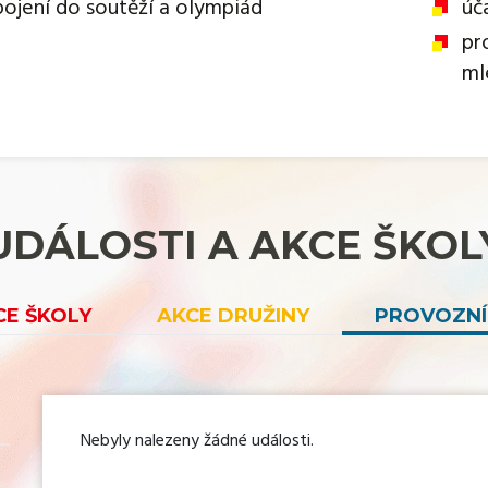
pojení do soutěží a olympiád
úč
pr
ml
UDÁLOSTI A AKCE ŠKOL
CE ŠKOLY
AKCE DRUŽINY
PROVOZNÍ
Nebyly nalezeny žádné události.