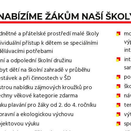
NABÍZÍME ŽÁKŮM NAŠÍ ŠKOL
dnětné a přátelské prostředí malé školy
mo
vý
ividuální přístup k dětem se speciálními
in
dělávacími potřebami
in
ní a odpolední školní družinu
sa
byt dětí na školní zahradě v průběhu
po
estávek a při činnostech v ŠD
šk
strou nabídku zájmových kroužků pro
echny věkové kategorie zdarma
ná
ku plavání pro žáky od 2. do 4. ročníku
te
pravní a ekologickou výchovu
vý
ojektovou výuku
sp