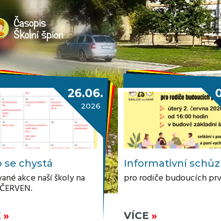
Časopis
Školní špion
26.06.
2026
 se chystá
Informativní schů
ané akce naší školy na
pro rodiče budoucích pr
 ČERVEN.
E
VÍCE