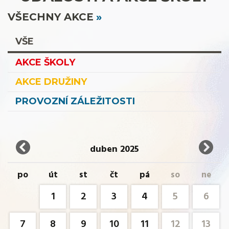
VŠECHNY AKCE
VŠE
AKCE ŠKOLY
AKCE DRUŽINY
PROVOZNÍ ZÁLEŽITOSTI
duben 2025
po
út
st
čt
pá
so
ne
1
2
3
4
5
6
7
8
9
10
11
12
13