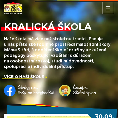
KRALICKÁ ŠKOLA
Naše škola má více než stoletou tradici. Panuje
u nás přátelské rodinné prostředí malotřídní školy.
Máme 5 tříd, 3 oddělení školní družiny a zkušené
pedagogy poskytující vzdělání s důrazem
na osobnostní rozvoj, studijní dovednosti,
spolupráci a individuální přístup.
VÍCE O NAŠÍ ŠKOLE
Sleduj nás
Časopis
taky na Facebooku!
Školní špion
30.09.