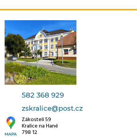
582 368 929
zskralice@post.cz
Zákostelí 59
Kralice na Hané
798 12