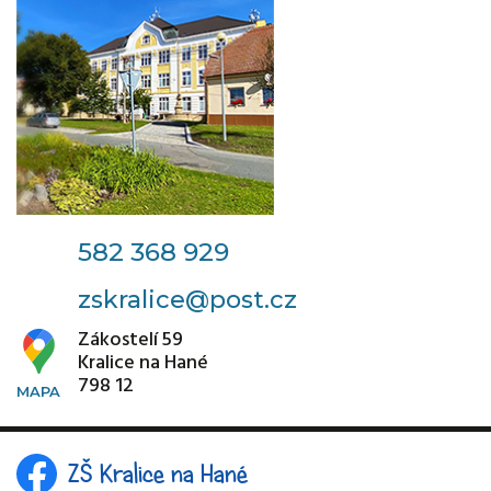
582 368 929
zskralice@post.cz
Zákostelí 59
Kralice na Hané
798 12
ZŠ Kralice na Hané