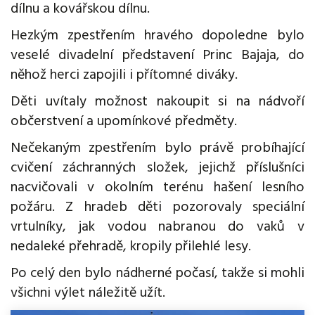
dílnu a kovářskou dílnu.
Hezkým zpestřením hravého dopoledne bylo
veselé divadelní představení Princ Bajaja, do
něhož herci zapojili i přítomné diváky.
Děti uvítaly možnost nakoupit si na nádvoří
občerstvení a upomínkové předměty.
Nečekaným zpestřením bylo právě probíhající
cvičení záchranných složek, jejichž příslušníci
nacvičovali v okolním terénu hašení lesního
požáru. Z hradeb děti pozorovaly speciální
vrtulníky, jak vodou nabranou do vaků v
nedaleké přehradě, kropily přilehlé lesy.
Po celý den bylo nádherné počasí, takže si mohli
všichni výlet náležitě užít.