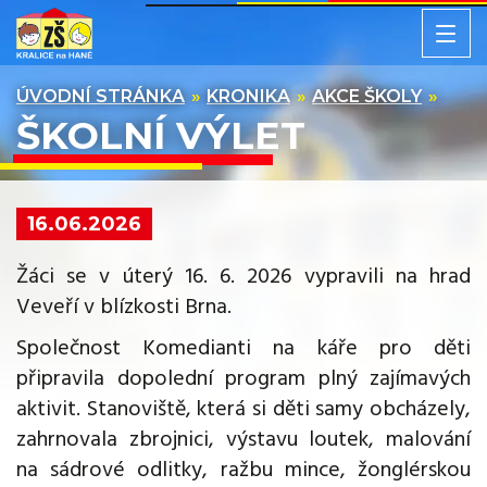
ÚVODNÍ STRÁNKA
KRONIKA
AKCE ŠKOLY
ŠKOLNÍ VÝLET
16.06.2026
Žáci se v úterý 16. 6. 2026 vypravili na hrad
Veveří v blízkosti Brna.
Společnost Komedianti na káře pro děti
připravila dopolední program plný zajímavých
aktivit. Stanoviště, která si děti samy obcházely,
zahrnovala zbrojnici, výstavu loutek, malování
na sádrové odlitky, ražbu mince, žonglérskou