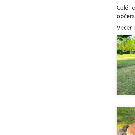
Celé o
občers
Večer 