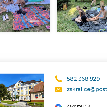
582 368 929
zskralice@post
Zákostelí 59