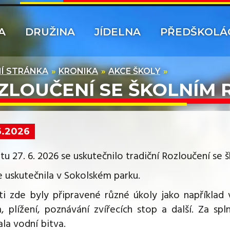
A
DRUŽINA
JÍDELNA
PŘEDŠKOLÁ
Í STRÁNKA
KRONIKA
AKCE ŠKOLY
ZLOUČENÍ SE ŠKOLNÍM
6.2026
u 27. 6. 2026 se uskutečnilo tradiční Rozloučení se 
e uskutečnila v Sokolském parku.
ti zde byly připravené různé úkoly jako například 
, plížení, poznávání zvířecích stop a další. Za spl
la vodní bitva.