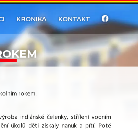
CI
KRONIKA
KONTAKT
 ROKEM
školním rokem.
výroba indiánské čelenky, střílení vodním
nění úkolů děti získaly nanuk a pítí. Poté