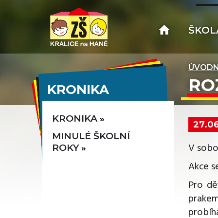
ŠKOL
ÚVODN
RO
KRONIKA
KRONIKA
27.0
MINULÉ ŠKOLNÍ
V sobot
ROKY
Akce s
Pro dě
prakem
probíha