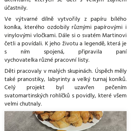
aktivitami, kterých se děti s velkým zájmem
účastnily.
Ve výtvarné dílně vytvořily z papíru bílého
koníka, kterého ozdobily různými papírovými i
vinylovými vločkami. Dále si o svatém Martinovi
četli a povídali. K jeho životu a legendě, která je
s ním spojená, připravila paní
vychovatelka různé pracovní listy.
Děti pracovaly v malých skupinách. Úspěch měly
také pranostiky, labyrinty a velký turnaj koníků.
Celý projekt byl uzavřen pečením
svatomartinských rohlíčků s povidly, které všem
velmi chutnaly.