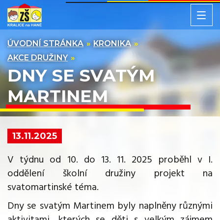
ÚVODNÍ STRÁNKA
KRONIKA
AKCE DRUŽINY
DNY SE SVATÝM
MARTINEM
13.11.2025
V týdnu od 10. do 13. 11. 2025 proběhl v I.
oddělení školní družiny projekt na
svatomartinské téma.
Dny se svatým Martinem byly naplněny různými