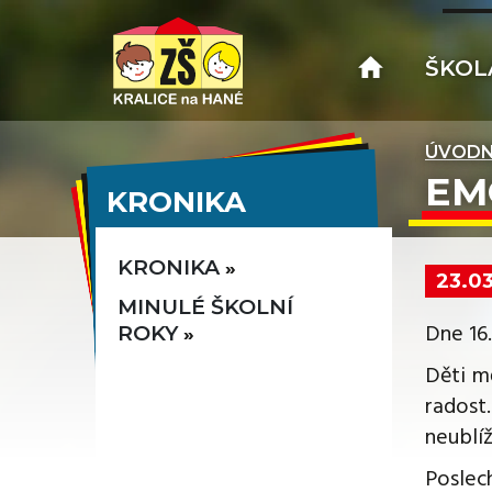
ŠKOL
ÚVODN
EM
KRONIKA
KRONIKA
23.0
MINULÉ ŠKOLNÍ
Dne 16.
ROKY
Děti m
radost
neublíž
Poslech