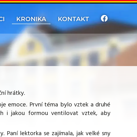
CI
KRONIKA
KONTAKT
ční hrátky.
oje emoce. První téma bylo vztek a druhé
h i jakou formou ventilovat vztek, aby
. Paní lektorka se zajímala, jak velké sny