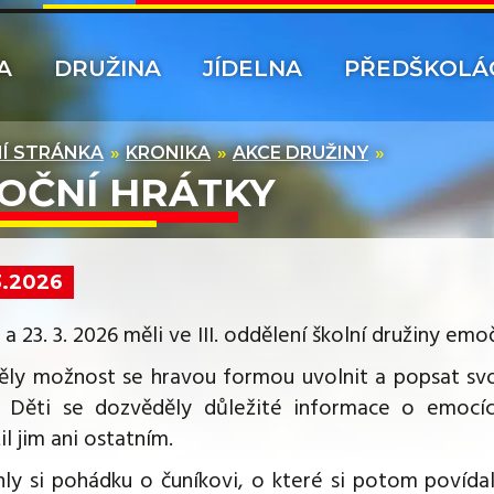
A
DRUŽINA
JÍDELNA
PŘEDŠKOLÁ
Í STRÁNKA
KRONIKA
AKCE DRUŽINY
OČNÍ HRÁTKY
3.2026
 a 23. 3. 2026 měli ve III. oddělení školní družiny emo
ěly možnost se hravou formou uvolnit a popsat sv
. Děti se dozvěděly důležité informace o emocíc
il jim ani ostatním.
ly si pohádku o čuníkovi, o které si potom povídaly