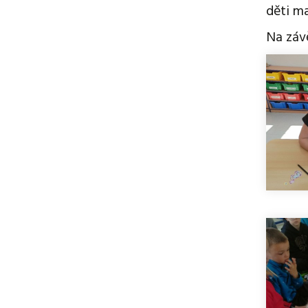
děti ma
Na závě