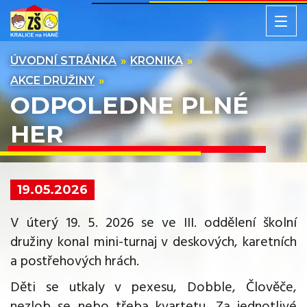
ÚVODNÍ STRÁNKA
KRONIKA
AKCE DRUŽINY
ODPOLEDNE PLNÉ
HER
19.05.2026
V úterý 19. 5. 2026 se ve III. oddělení školní
družiny konal mini-turnaj v deskových, karetních
a postřehových hrách.
Děti se utkaly v pexesu, Dobble, Člověče,