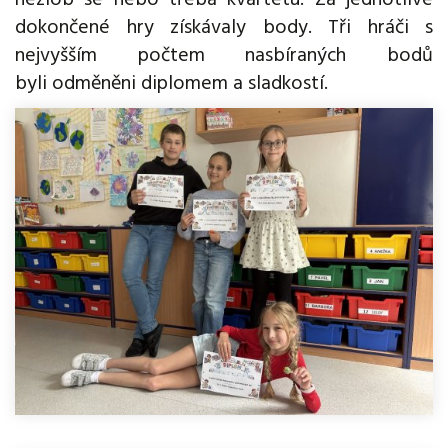
nezlob se nebo třeba kvartetu. Za jednotlivé
dokončené hry získávaly body. Tři hráči s
nejvyšším počtem nasbíraných bodů
byli odměněni diplomem a sladkostí.