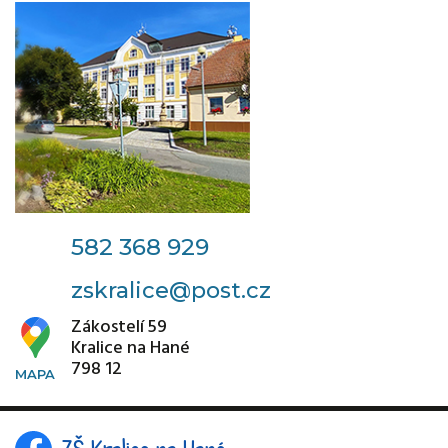
582 368 929
zskralice@post.cz
Zákostelí 59
Kralice na Hané
798 12