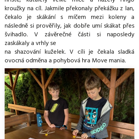
hřiště, kutálely velké míče a házely ringo
kroužky na cíl. Jakmile překonaly překážku z lan,
čekalo je skákání s míčem mezi koleny a
následně si prověřily, jak dobře umí skákat přes
švihadlo. V závěrečné části si naposledy
zaskákaly a vrhly se
na shazování kuželek. V cíli je čekala sladká
ovocná odměna a pohybová hra Move mania.