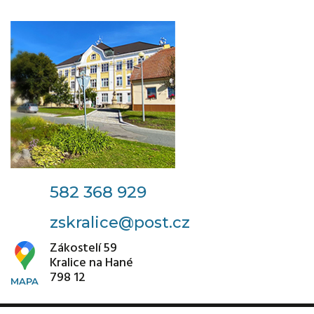
582 368 929
zskralice@post.cz
Zákostelí 59
Kralice na Hané
798 12