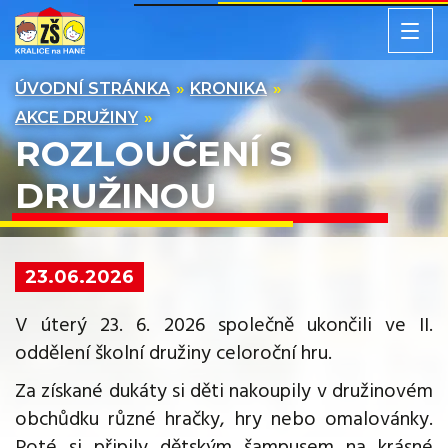
ÚVODNÍ STRÁNKA
KRONIKA
AKCE DRUŽINY
ROZLOUČENÍ S
DRUŽINOU
23.06.2026
V úterý 23. 6. 2026 společně ukončili ve II.
oddělení školní družiny celoroční hru.
Za získané dukáty si děti nakoupily v družinovém
obchůdku různé hračky, hry nebo omalovánky.