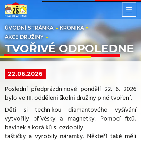
ÚVODNÍ STRÁNKA
KRONIKA
AKCE DRUŽINY
TVOŘIVÉ ODPOLEDNE
22.06.2026
Poslední předprázdninové pondělí 22. 6. 2026
bylo ve III. oddělení školní družiny plné tvoření.
Děti si technikou diamantového vyšívání
vytvořily přívěsky a magnetky. Pomocí fixů,
bavlnek a korálků si ozdobily
taštičky a vyrobily náramky. Někteří také měli