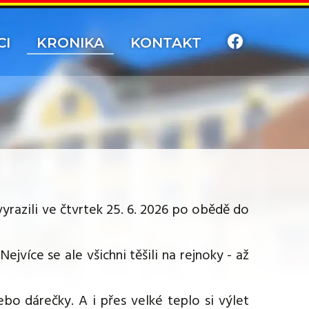
CI
KRONIKA
KONTAKT
y vyrazili ve čtvrtek 25. 6. 2026 po obědě do
ejvíce se ale všichni těšili na rejnoky - až
o dárečky. A i přes velké teplo si výlet