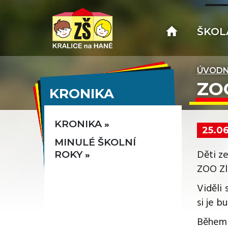
ŠKOL
ÚVODN
ZO
KRONIKA
KRONIKA
25.0
MINULÉ ŠKOLNÍ
Děti ze
ROKY
ZOO Zlí
Viděli 
si je b
Během 