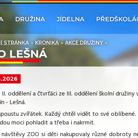
A
DRUŽINA
JÍDELNA
PŘEDŠKOLÁ
Í STRÁNKA
KRONIKA
AKCE DRUŽINY
O LEŠNÁ
6.2026
 II. oddělení a čtvrťáci ze III. oddělení školní družin
n - Lešná.
spoustu zvířátek. Každý chtěl vidět to své oblíbené. N
udou moci pohladit a třeba i nakrmit.
návštěvy ZOO si děti nakupovaly různé dobroty neb